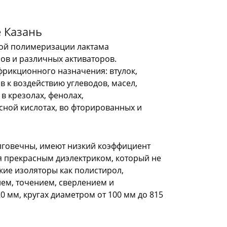
е Казань
ой полимеризации лактама
ов и различных активаторов.
фрикционного назначения: втулок,
в к воздействию углеводов, масел,
 в крезолах, фенолах,
сной кислотах, во фторированных и
олговечны, имеют низкий коэффициент
тся прекрасным диэлектриком, который не
акие изоляторы как полистирол,
ем, точением, сверлением и
0 мм, кругах диаметром от 100 мм до 815