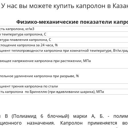
У нас вы можете купить капролон в Каз
Физико-механические показатели капро
ть капролона, кг/м3
 температура капролона, С
атура плавления капролона, С
лощение капролона за 24 часа, %
циент теплопроводности капролона при комнатной температуре, Вт/м.гра
ающее напряжение капролона при растяжении, МПа
тельное удлинение капролона при разрыве, %
циент трения капролона по стали
сть капролона по Бринеллю (при вдавливании шарика), МПа
н В (Полиамид 6 блочный) марки А, Б. - полим
кционного назначения. Капролон применяется в