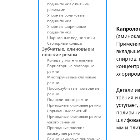
подшипники с витыми
роликами
Упорные роликовые
подшипники
Упорные шариковые
Капроло
подшипники
(аминока
Шарнирные подшипники
Применяе
Стопорные кольца
Зубчатые, клиновые и
вкладышей
плоские ремни
спиртов, 
Кольца уплотнительные
концентр
Вариаторные приводные
ремни
хлориров
Многоручьевые клиновые
ремни
Плоскозубчатые приводные
Детали и
ремни
трения и 
Поликлиновые ремни
уступает,
Приводные клиновые ремни
нормальных сечений
поливини
Приводные клиновые ремни
шлифован
узкого сечения
мм и плит
Приводные плоские
замкнутые ремни
Ремни клиновые приводные