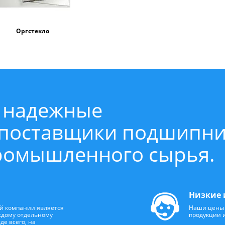
Оргстекло
 надежные
 поставщики подшипн
промышленного сырья.
Низкие 
й компании является
Наши цены 
ждому отдельному
продукции 
де всего, на