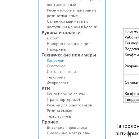
вентиляторные
Ремни плоские приводные
резинотканевые
Сальники манжеты по
доступным ценам в Казани
Плотнос
Рукава и шланги
Рабочая
Дюрит
Темпер
Напорно-всасывающие
Водопог
Напорные
Технические полимеры
Коэффи
Капролон
Оргстекло
Разруш
Стеклотекстолит
Текстолит
Относи
Фторопласт
РТИ
Коэффи
Конвейерные ленты
(транспортерные)
Твердо
Резина для брызговиков
Резина сырая
Техпластины
Прочее
Капроло
Вязальная проволока
антифри
Смазочные материалы