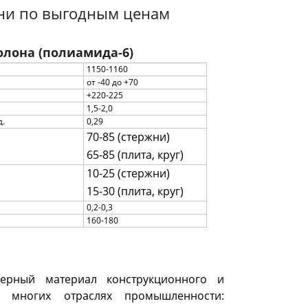
ани по выгодным ценам
лона (полиамида-6)
1150-1160
от -40 до +70
+220-225
1,5-2,0
д.
0,29
70-85 (стержни)
65-85 (плита, круг)
10-25 (стержни)
15-30 (плита, круг)
0,2-0,3
160-180
ерный материал конструкционного и
о многих отраслях промышленности: