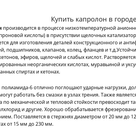
Купить капролон в город
н
производится в процессе низкотемпературной анионн
проновой кислоты) в присутствии щелочных катализатор
тся для изготовления деталей конструкционного и анти
, подшипников, клапанов, колец, фланцев и т.д.Устойчи
кетонов, эфиров, щелочей и слабых кислот. Растворяется
ированных неорганических кислотах, муравьиной и уксу
анных спиртах и кетонах.
з полиамида-6 отлично поглощают ударные нагрузки, д
могут работать без смазки в узлах трения. Также являе
 а по механической и тепловой стойкости превосходит т
лхлорид и другие. Хорошо обрабатывается фрезеровани
ием. Поставляется в стержнях диаметром от 20 мм до 12
ах от 15 мм до 230 мм.