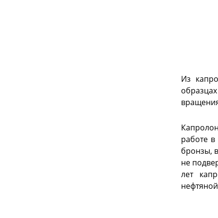
Из капро
образцах
вращения
Капролон
работе в
бронзы, 
не подве
лет капр
нефтяной