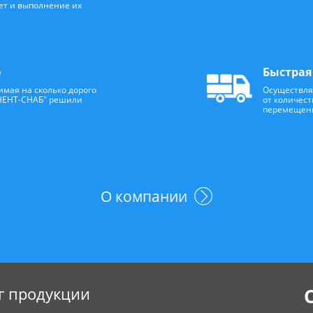
чет и выполнение их
е
Быстрая
мая на сколько дорого
Осуществля
НЕНТ-СНАБ" решили
от количест
перемещения
О компании
г продукции