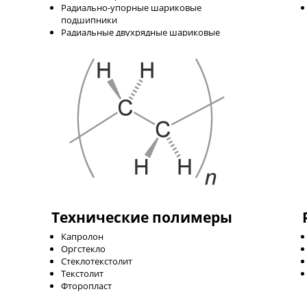
Радиально-упорные шариковые
подшипники
Радиальные двухрядные шариковые
подшипники
Радиальные однорядные шариковые
подшипники
Радиальные роликовые подшипники
Радиальные роликовые подшипники с
витыми роликами
Упорные роликовые подшипники
Упорные шариковые подшипники
Шарнирные подшипники
Стопорные кольца
Технические полимеры
Капролон
Оргстекло
Стеклотекстолит
Текстолит
Фторопласт