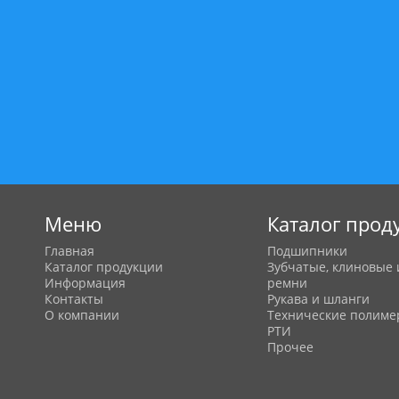
Меню
Каталог прод
Главная
Подшипники
Каталог продукции
Зубчатые, клиновые 
Информация
ремни
Контакты
Рукава и шланги
О компании
Технические полим
РТИ
Прочее